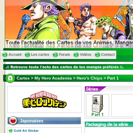
Accueil
Les cartes
Forum
Vidéos
Contact
Cartes > My Hero Academia > Hero's Chips > Part 1
Japonaises
Gold Art Sticker