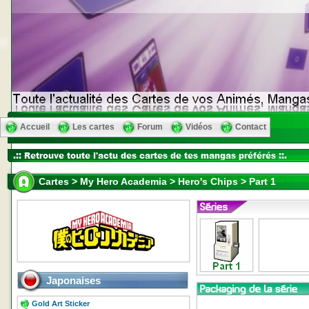
Accueil
Les cartes
Forum
Vidéos
Contact
Cartes > My Hero Academia > Hero's Chips > Part 1
Japonaises
Gold Art Sticker