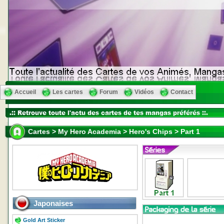
Accueil
Les cartes
Forum
Vidéos
Contact
Cartes > My Hero Academia > Hero's Chips > Part 1
Japonaises
Gold Art Sticker