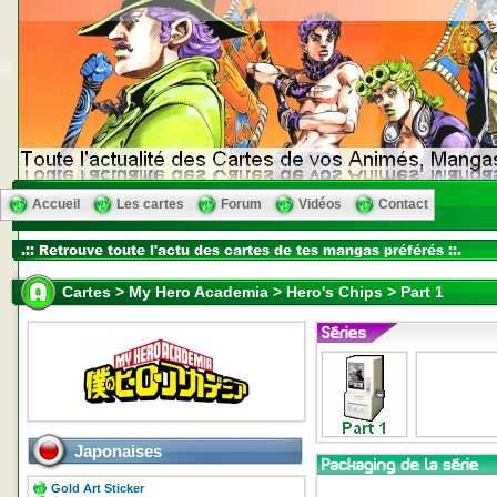
Accueil
Les cartes
Forum
Vidéos
Contact
Cartes > My Hero Academia > Hero's Chips > Part 1
Japonaises
Gold Art Sticker