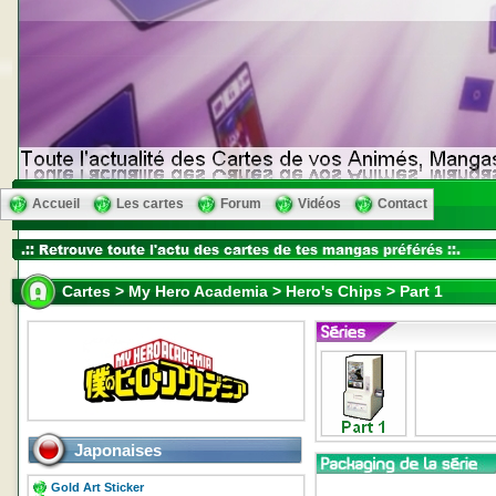
Accueil
Les cartes
Forum
Vidéos
Contact
Cartes > My Hero Academia > Hero's Chips > Part 1
Japonaises
Gold Art Sticker