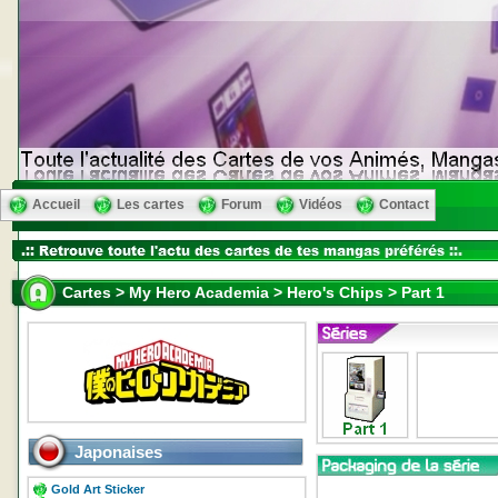
Accueil
Les cartes
Forum
Vidéos
Contact
Cartes > My Hero Academia > Hero's Chips > Part 1
Japonaises
Gold Art Sticker