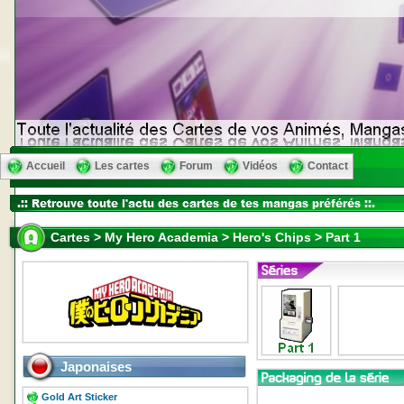
Accueil
Les cartes
Forum
Vidéos
Contact
Cartes > My Hero Academia > Hero's Chips > Part 1
Japonaises
Gold Art Sticker