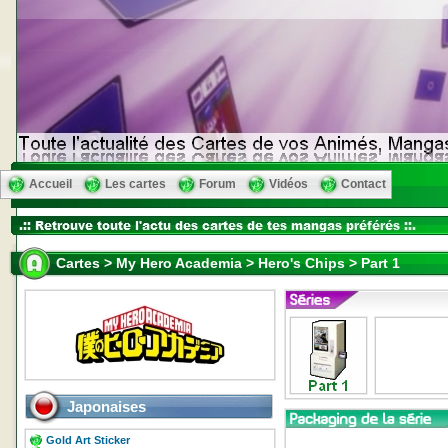
Accueil
Les cartes
Forum
Vidéos
Contact
Cartes > My Hero Academia > Hero's Chips > Part 1
Japonaises
Gold Art Sticker