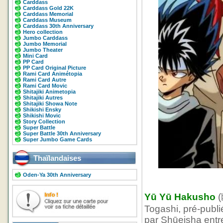
Carddass
Carddass Gold 22K
Carddass Memorial
Carddass Museum
Carddass 30th Anniversary
Hero collection
Jumbo Carddass
Jumbo Memorial
Jumbo Theater
Mini Card
PP Card
PP Card Original Picture
Rami Card Animétopia
Rami Card Autre
Rami Card Movic
Shitajiki Animetopia
Shitajiki Autres
Shitajiki Showa Note
Shikishi Ensky
Shikishi Movic
Story Collection
Super Battle
Super Battle 30th Anniversary
Super Jumbo Game Cards
Thaïlandaises
Oden-Ya 30th Anniversary
Yū Yū Hakusho
(
Togashi, pré-publ
par Shūeisha entre