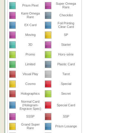
Super Omega
Prism Pixel
Rare
Kami Omega
Checklist
Rare
Foil Printing
EX Card
Clear Card
Moving
SP
3D
Starter
Promo
Hors-série
Limited
Plastic Card
Visual Play
Tarot
Cosmo
Special
Holographics
Secret
Normal Card
(Hologram-
Special Card
Engrave Spec)
SSSP
SSP
Grand Super
Prism Losange
Rare