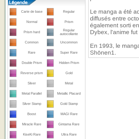
Le manga a été ada
Carte de base
Regular
diffusés entre octo
Normal
Prism
également sorti en 
Regular
Dybex, l'anime fut
Prism hard
autocollante
Common
Uncommon
En 1993, le manga
Shōnen1.
Rare
Super Rare
Double Prism
Hidden Prism
Reverse prism
Gold
Silver
Metal
Metal Parallel
Metallic Placard
Silver Stamp
Gold Stamp
Boost
MAGI Rare
Miracle Rare
Gintama Rare
KiseKi Rare
Ultra Rare