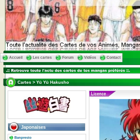
Accueil
Les cartes
Forum
Vidéos
Contact
Cartes > Yū Yū Hakusho
Japonaises
Banpresto