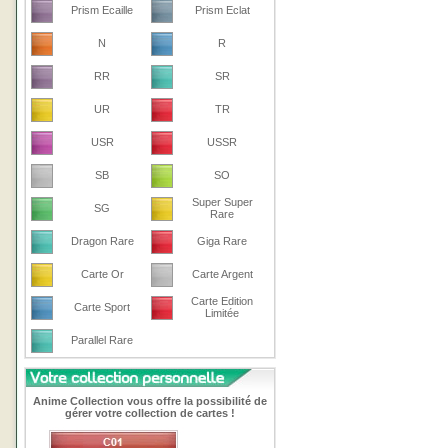
Prism Ecaille
Prism Eclat
N
R
RR
SR
UR
TR
USR
USSR
SB
SO
Super Super
SG
Rare
Dragon Rare
Giga Rare
Carte Or
Carte Argent
Carte Edition
Carte Sport
Limitée
Parallel Rare
Anime Collection vous offre la possibilité de
gérer votre collection de cartes !