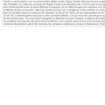
Cards » est trompeur car on a bel et bien affaire à des Super Jumbo (format encore supéri
des Shitajiki). La collection compte 24 Super Jumbo, numérotées de 1 à 24 et qui ont la pa
plus d’interactivité avec la série diffusée à l’époque. Et en effet lorsque l’on retourne ces
multitude de jeux proposés, allant du simple puzzle, aux complexes mots croisés ou mots f
faut se remettre dans le contexte de l’époque, à savoir en 1993, où les imprimantes et les
où les PC commençaient tout juste à être commercialisés. Ce qui veut dire que les jeux a
de les photocopier. Je vous laisse imaginer le dilemme lorsque certains voulaient découp
reconstituer les puzzles de leurs héros préférés. Les visuels quant à eux sont de très b
certaines illustrations aient été reprises de certaines collections, propre à Banpresto (Tw