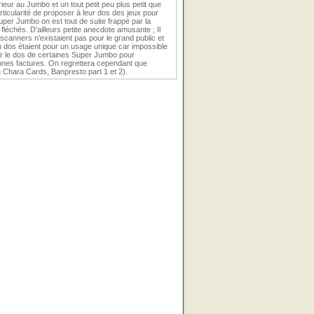
eur au Jumbo et un tout petit peu plus petit que
rticularité de proposer à leur dos des jeux pour
 Super Jumbo on est tout de suite frappé par la
léchés. D’ailleurs petite anecdote amusante ; Il
 scanners n’existaient pas pour le grand public et
u dos étaient pour un usage unique car impossible
er le dos de certaines Super Jumbo pour
onnes factures. On regrettera cependant que
in Chara Cards, Banpresto part 1 et 2).