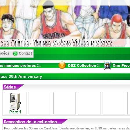
idéos
Contact
ass 30th Anniversary
Pour célèbrer les 30 ans de Carddass, Bandai réédite en janvier 2019 les cartes rares d