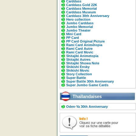
Carddass
Carddass Gold 22K
Carddass Memorial
Carddass Museum
Carddass 30th Anniversary
Hero collection
Jumbo Carddass
Jumbo Memorial
Jumbo Theater
Mini Card
PP Card
PP Card Original Picture
Rami Card Animétopia
Rami Card Autre
Rami Card Movic
Shitajiki Animetopia
Shitajiki Autres
Shitajiki Showa Note
Shikishi Ensky
Shikishi Movic
Story Collection
Super Battle
Super Battle 30th Anniversary
Super Jumbo Game Cards
Thaïlandaises
Oden-Ya 30th Anniversary