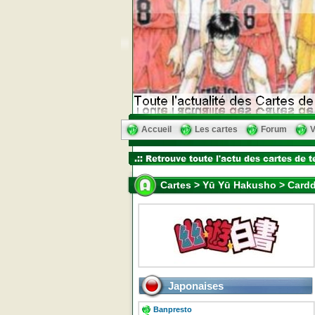
Accueil
Les cartes
Forum
V
Cartes > Yū Yū Hakusho > Cardd
Japonaises
Banpresto