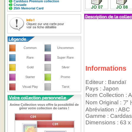
Carddass Premium collection
Crusade
25th Memorial Card
Common
Uncommon
Rare
Super Rare
Informations
Gold
Silver
Starter
Promo
Editeur : Bandaï
Visual Play
Tarot
Pays : Japon
Nom Collection : 
Nom Origina
Anime Collection vous offre la possibilité de
gérer votre collection de cartes !
Abréviation : ABC
Gamme : Carddas
Dimensions : 63 