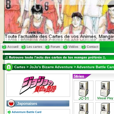
Accueil
Les cartes
Forum
Vidéos
Contact
Cartes > JoJo's Bizarre Adventure > Adventure Battle Car
Japonaises
Adventure Battle Card