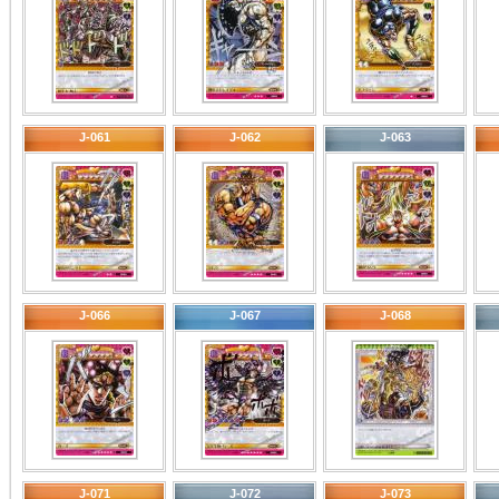
J-061
J-062
J-063
J-066
J-067
J-068
J-071
J-072
J-073