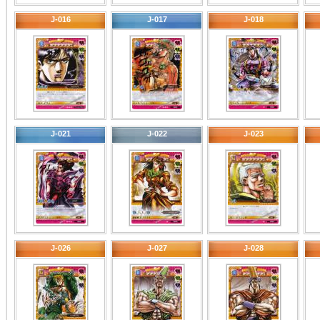
J-016
J-017
J-018
J-021
J-022
J-023
J-026
J-027
J-028