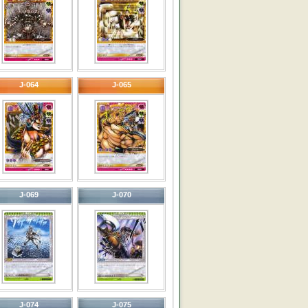
J-064
J-065
J-069
J-070
J-074
J-075