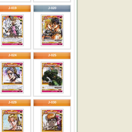
J-019
J-020
J-024
J-025
J-029
J-030