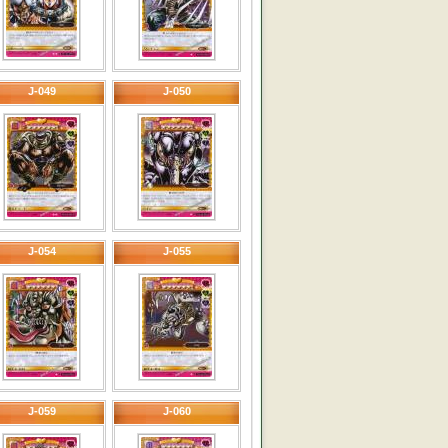
J-049
J-050
J-054
J-055
J-059
J-060