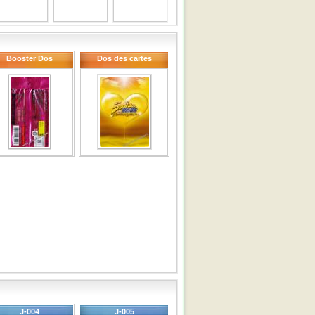
Booster Dos
Dos des cartes
J-004
J-005