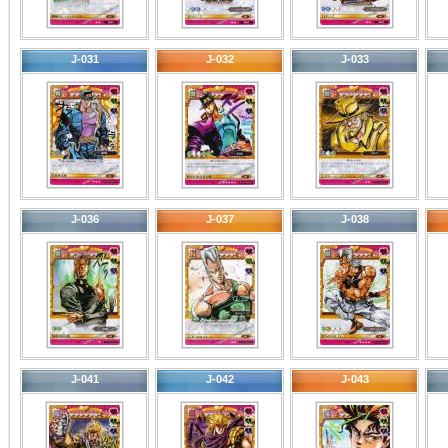
J-031
J-032
J-033
J-036
J-037
J-038
J-041
J-042
J-043