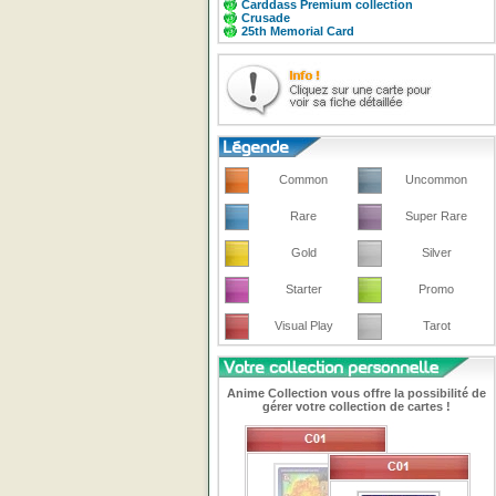
Carddass Premium collection
Crusade
25th Memorial Card
Common
Uncommon
Rare
Super Rare
Gold
Silver
Starter
Promo
Visual Play
Tarot
Anime Collection vous offre la possibilité de
gérer votre collection de cartes !