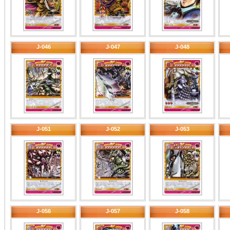
J-046
J-047
J-048
J-051
J-052
J-053
J-056
J-057
J-058