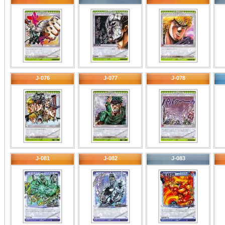
J-076
J-077
J-078
J-081
J-082
J-083