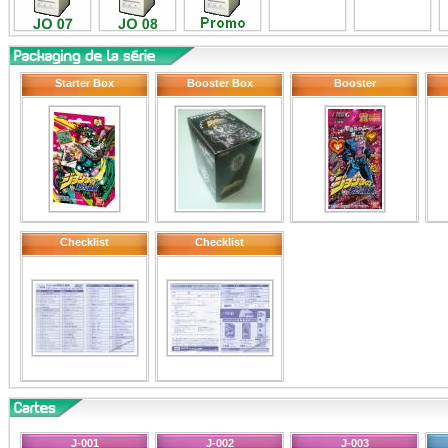
Starter Box
Booster Box
Booster
Checklist
Checklist
J-001
J-002
J-003