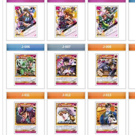
J-006
J-007
J-008
J-011
J-012
J-013