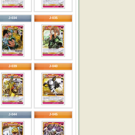
J-034
J-035
J-039
J-040
J-044
J-045