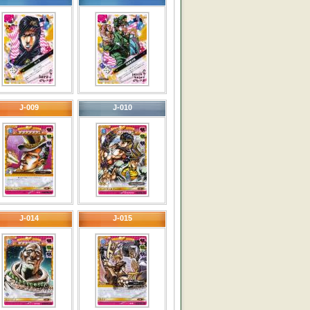
J-009
J-010
J-014
J-015