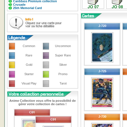
Carddass Premium collection
Crusade
25th Memorial Card
J-720
Common
Uncommon
Rare
Super Rare
Gold
Silver
J-725
Starter
Promo
Visual Play
Tarot
Anime Collection vous offre la possibilité de
gérer votre collection de cartes !
J-730