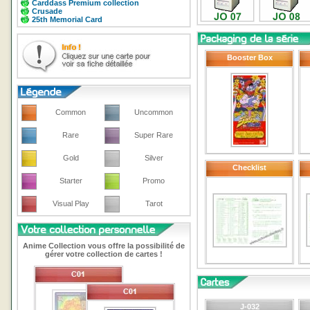
Carddass Premium collection
Crusade
25th Memorial Card
Booster Box
Common
Uncommon
Rare
Super Rare
Gold
Silver
Checklist
Starter
Promo
Visual Play
Tarot
Anime Collection vous offre la possibilité de
gérer votre collection de cartes !
J-032