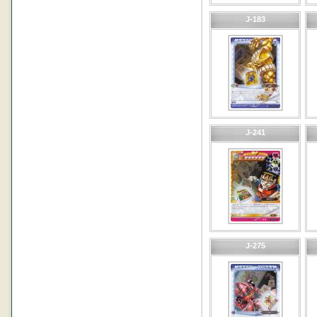
J-183
J-241
J-275