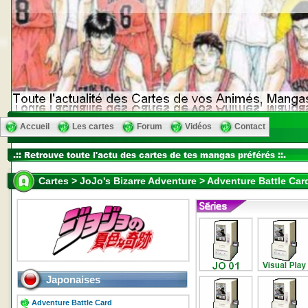
Accueil
Les cartes
Forum
Vidéos
Contact
Cartes > JoJo's Bizarre Adventure > Adventure Battle Ca
Japonaises
Adventure Battle Card