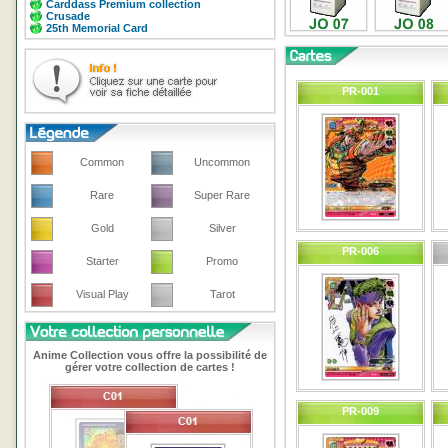
Carddass Premium collection
Crusade
25th Memorial Card
PR-001
Common
Uncommon
Rare
Super Rare
Gold
Silver
PR-006
Starter
Promo
Visual Play
Tarot
Anime Collection vous offre la possibilité de
gérer votre collection de cartes !
PR-009