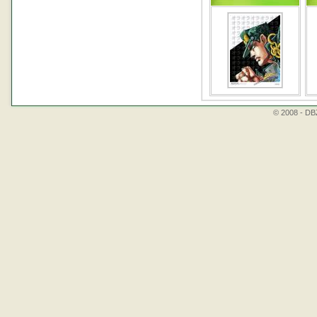
© 2008 - DBZ