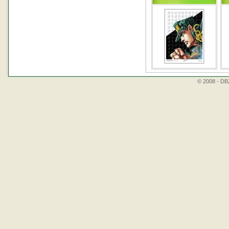
© 2008 - DBZ