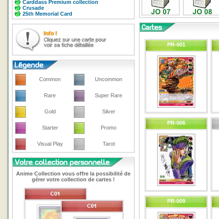
Carddass Premium collection
Crusade
25th Memorial Card
PR-001
Common
Uncommon
Rare
Super Rare
Gold
Silver
PR-006
Starter
Promo
Visual Play
Tarot
Anime Collection vous offre la possibilité de
gérer votre collection de cartes !
PR-009