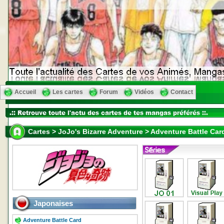
Accueil
Les cartes
Forum
Vidéos
Contact
Cartes > JoJo's Bizarre Adventure > Adventure Battle Ca
Japonaises
Adventure Battle Card