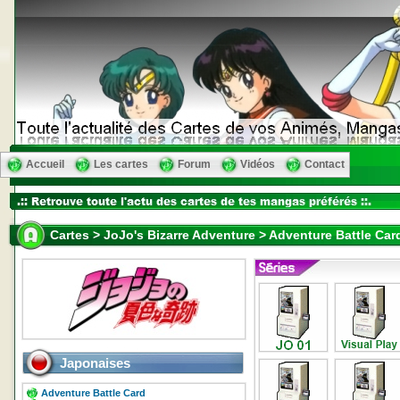
Accueil
Les cartes
Forum
Vidéos
Contact
Cartes > JoJo's Bizarre Adventure > Adventure Battle Ca
Japonaises
Adventure Battle Card