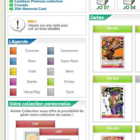
Carddass Premium collection
Crusade
25th Memorial Card
PR-001
Common
Uncommon
Rare
Super Rare
Gold
Silver
PR-006
Starter
Promo
Visual Play
Tarot
Anime Collection vous offre la possibilité de
gérer votre collection de cartes !
PR-009