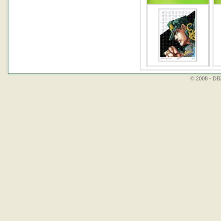
© 2008 - DBZ