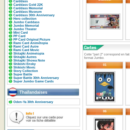
Carddass
Carddass Gold 22K
Carddass Memorial
Carddass Museum
Carddass 30th Anniversary
Hero collection
Jumbo Carddass
Jumbo Memorial
Jumbo Theater
Mini Card
PP Card
PP Card Original Picture
Rami Card Animétopia
Rami Card Autre
Rami Card Movic
Shitajiki Animetopia
Cette "part 2" correspond en fai
Shitajiki Autres
format Jumbo.
Shitajiki Showa Note
Shikishi Ensky
01
Shikishi Movic
Story Collection
Super Battle
Super Battle 30th Anniversary
Super Jumbo Game Cards
Thaïlandaises
Oden-Ya 30th Anniversary
06