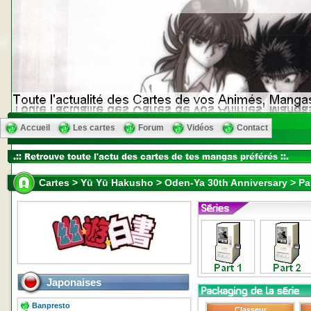
Accueil
Les cartes
Forum
Vidéos
Contact
Cartes > Yū Yū Hakusho > Oden-Ya 30th Anniversary > Par
Japonaises
Banpresto
Classeur