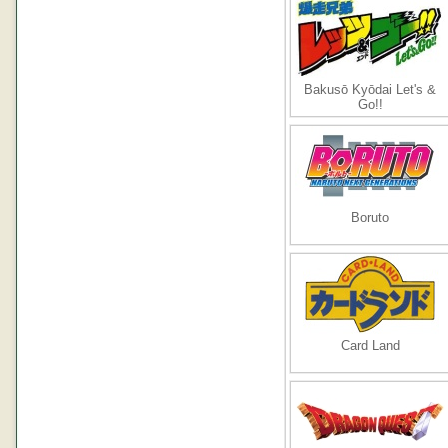
Bakusō Kyōdai Let's &
Go!!
Boruto
Card Land