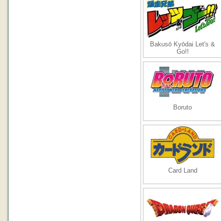
Bakusō Kyōdai Let's &
Go!!
Boruto
Card Land