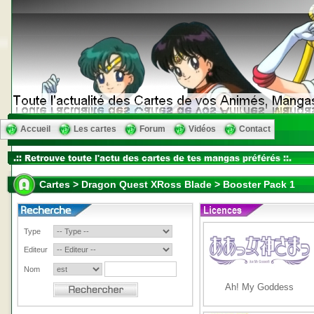
Accueil
Les cartes
Forum
Vidéos
Contact
Cartes > Dragon Quest XRoss Blade > Booster Pack 1
Type
Editeur
Nom
Ah! My Goddess