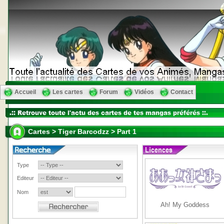
Accueil
Les cartes
Forum
Vidéos
Contact
Cartes > Tiger Barcodzz > Part 1
Type
Editeur
Nom
Ah! My Goddess