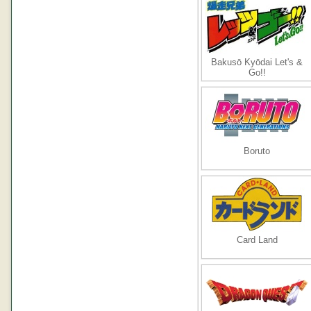
Bakusō Kyōdai Let's &
Go!!
Boruto
Card Land