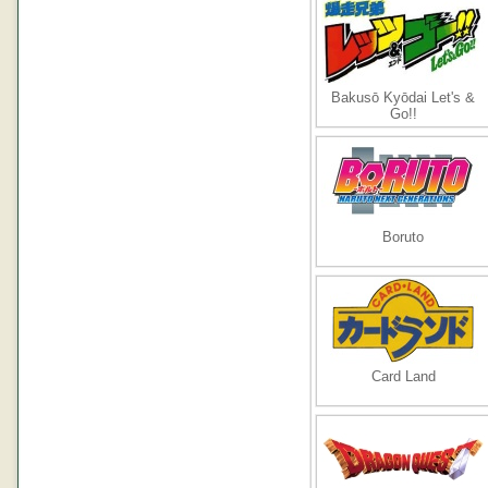
Bakusō Kyōdai Let's &
Go!!
Boruto
Card Land