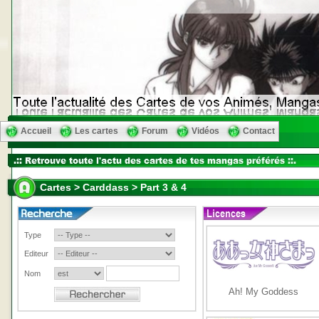
Accueil
Les cartes
Forum
Vidéos
Contact
Cartes > Carddass > Part 3 & 4
Type
Editeur
Nom
Ah! My Goddess